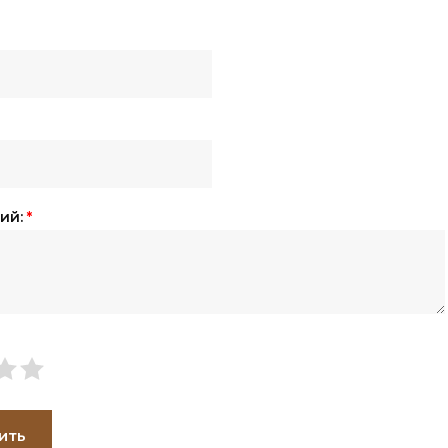
ий:
*
ить