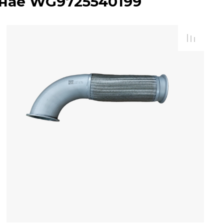
внае WG9725540199