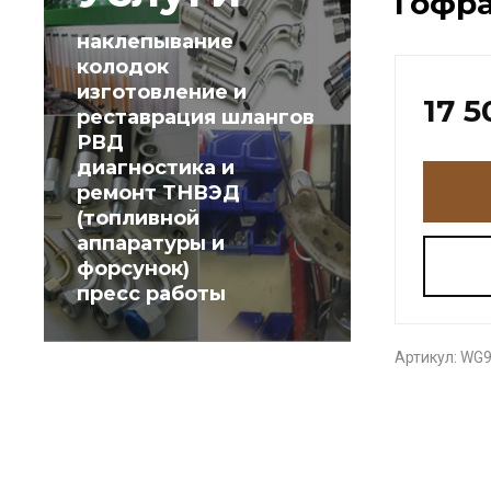
Гофра
наклепывание
колодок
изготовление и
17 5
реставрация шлангов
РВД
диагностика и
ремонт ТНВЭД
(топливной
аппаратуры и
форсунок)
пресс работы
Артикул:
WG9