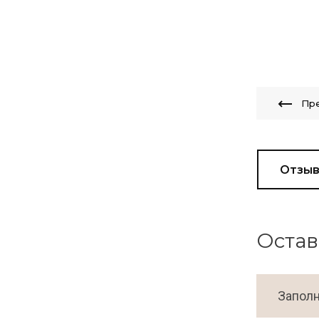
Пр
Отзы
Остав
Заполн