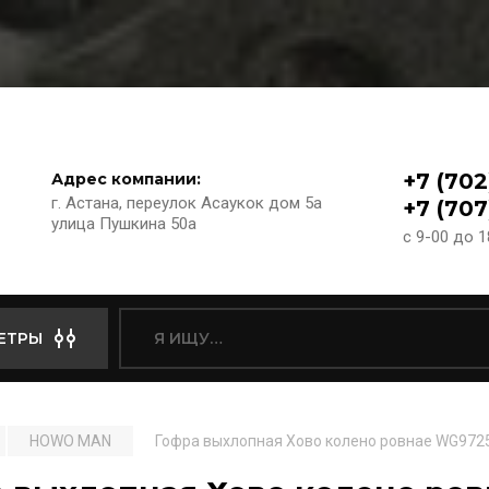
+7 (702
Адрес компании:
г. Астана, переулок Асаукок дом 5а
+7 (707
улица Пушкина 50а
с 9-00 до 
ЕТРЫ
HOWO MAN
Гофра выхлопная Хово колено ровнае WG972