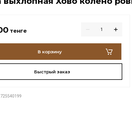
 выхлопная Хово колено ро
00
тенге
В корзину
Быстрый заказ
725540199