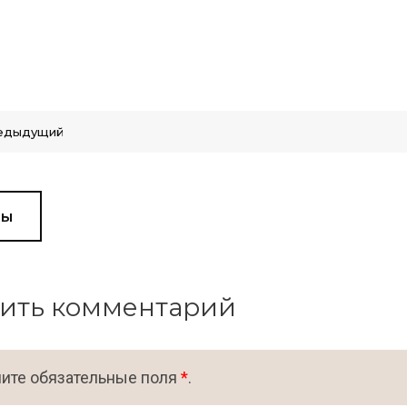
едыдущий
вы
ить комментарий
ите обязательные поля
*
.