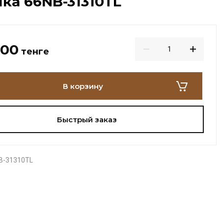
ка 66NB-31310TL
000
тенге
В корзину
Быстрый заказ
B-31310TL