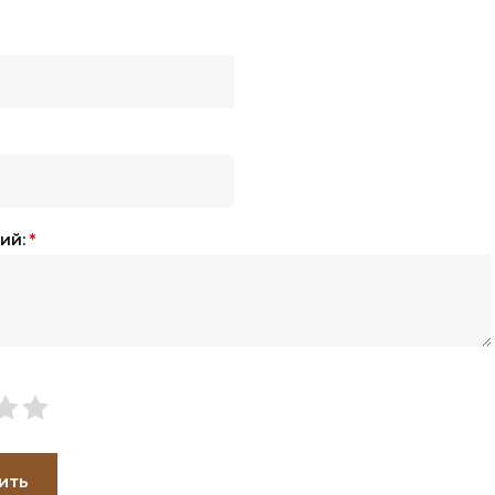
ий:
*
ить