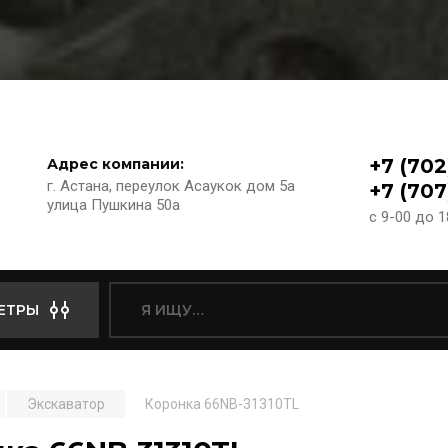
+7 (702
Адрес компании:
г. Астана, переулок Асаукок дом 5а
+7 (707
улица Пушкина 50а
с 9-00 до 
ЕТРЫ
Экскаватор
Коронка 66NB-31310TL