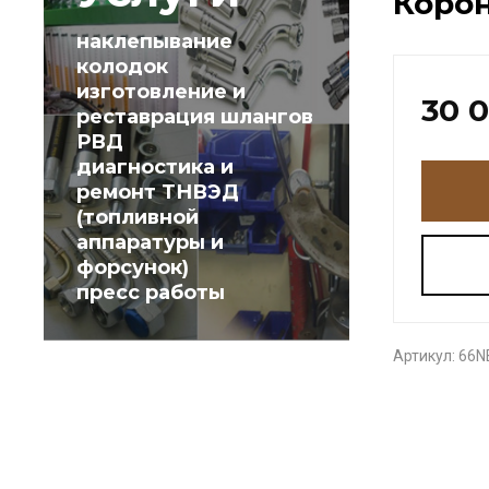
Корон
наклепывание
колодок
изготовление и
30 
реставрация шлангов
РВД
диагностика и
ремонт ТНВЭД
(топливной
аппаратуры и
форсунок)
пресс работы
Артикул:
66N