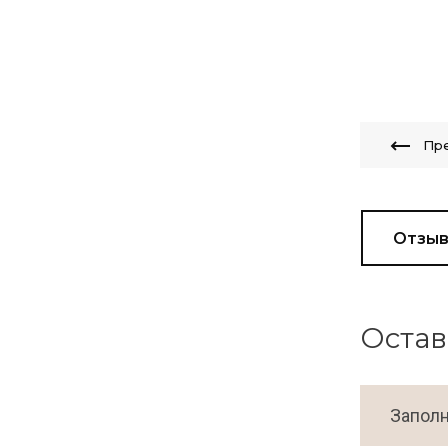
Пр
Отзы
Остав
Заполн