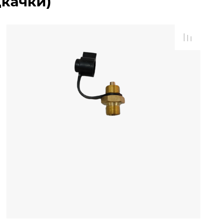
дкачки)