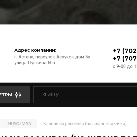
+7 (702
Адрес компании:
г. Астана, переулок Асаукок дом 5а
+7 (707
улица Пушкина 50а
с 9-00 до 
ЕТРЫ
HOWO MAN
Клапан на рессивер (на шланг подкачки)