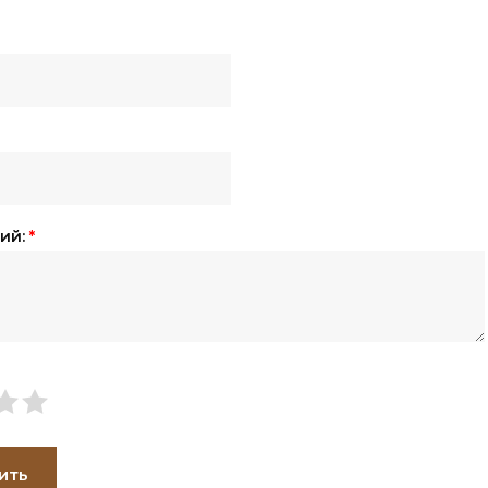
ий:
*
ить