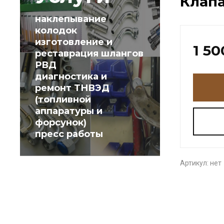
Клапа
наклепывание
колодок
изготовление и
1 50
реставрация шлангов
РВД
диагностика и
ремонт ТНВЭД
(топливной
аппаратуры и
форсунок)
пресс работы
Артикул:
нет