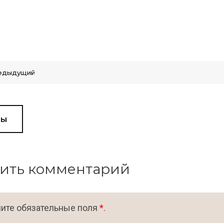
едыдущий
вы
ить комментарий
ите обязательные поля
*
.