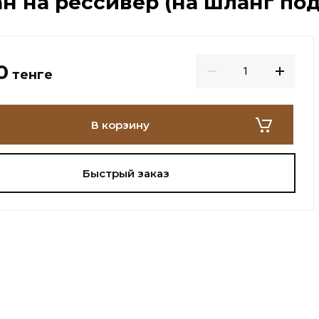
н на рессивер (на шланг по
0
тенге
В корзину
Быстрый заказ