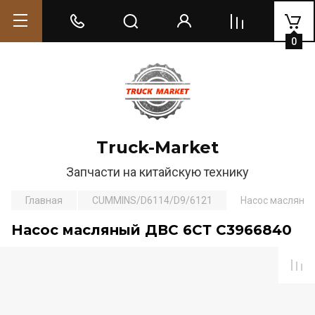
0
Truck-Market
Запчасти на китайскую технику
Главная
CUMMINS/D6114/D9/6121
Насос масляны
Насос масляный ДВС 6СТ С3966840