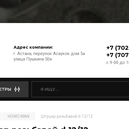
+7 (702
Адрес компании:
г. Астана, переулок Асаукок дом 5а
+7 (707
улица Пушкина 50а
с 9-00 до 
ЕТРЫ
HOWO MAN
Штуцер резьбавой d-12/12