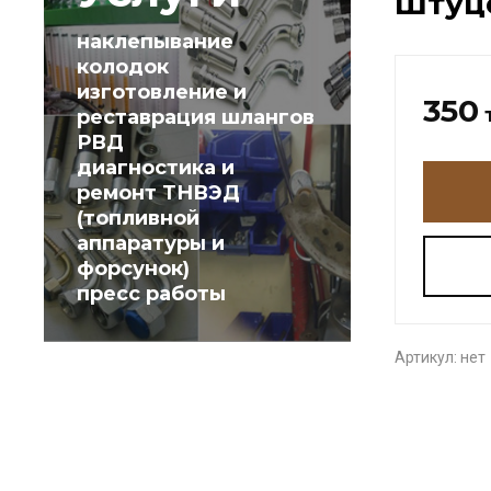
Штуце
наклепывание
колодок
изготовление и
350
реставрация шлангов
РВД
диагностика и
ремонт ТНВЭД
(топливной
аппаратуры и
форсунок)
пресс работы
Артикул:
нет