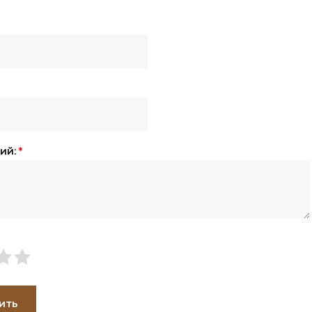
ий:
*
ить