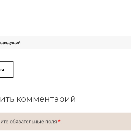
едыдущий
вы
ить комментарий
ите обязательные поля
*
.