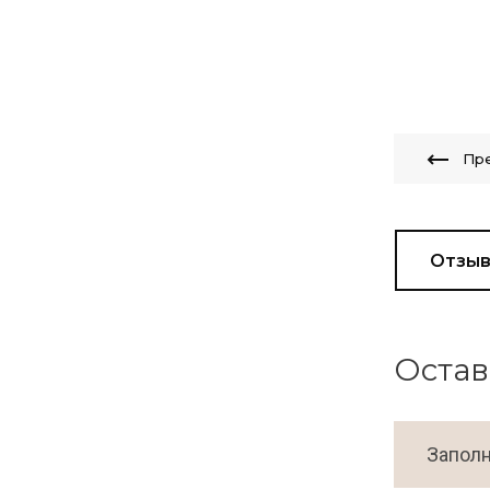
Пр
Отзы
Остав
Заполн