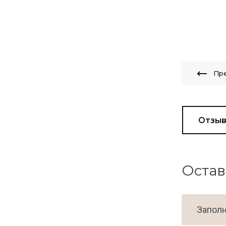
Пр
Отзы
Остав
Заполн