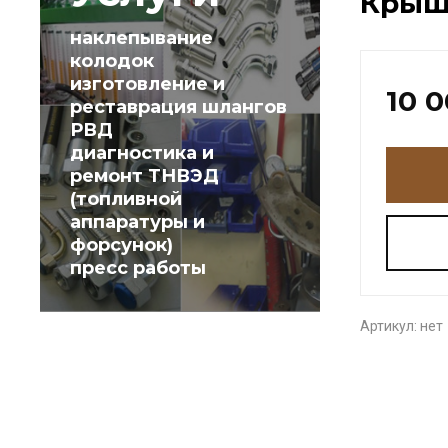
Крышк
наклепывание
колодок
изготовление и
10 
реставрация шлангов
РВД
диагностика и
ремонт ТНВЭД
(топливной
аппаратуры и
форсунок)
пресс работы
Артикул:
нет