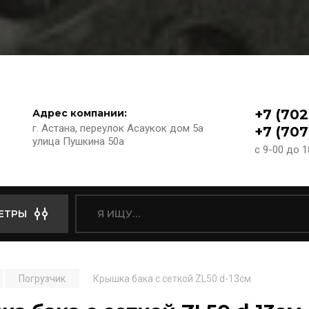
+7 (702
Адрес компании:
г. Астана, переулок Асаукок дом 5а
+7 (707
улица Пушкина 50а
с 9-00 до 
ЕТРЫ
Погрузчик
Крышка бака с сеткой ZL50 d-13см