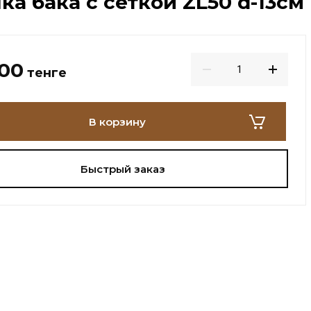
а бака с сеткой ZL50 d-13см
000
тенге
В корзину
Быстрый заказ