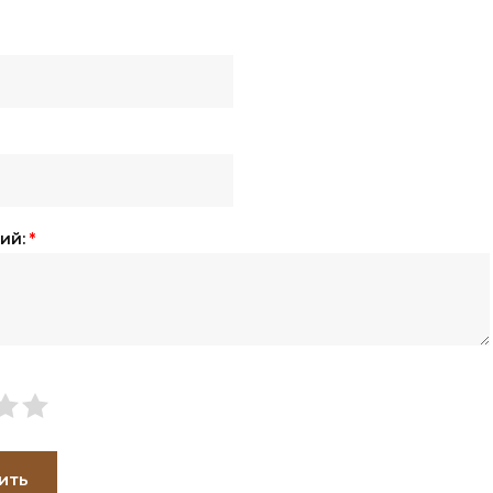
ий:
*
ить