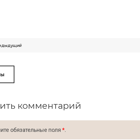
едыдущий
вы
ить комментарий
ите обязательные поля
*
.