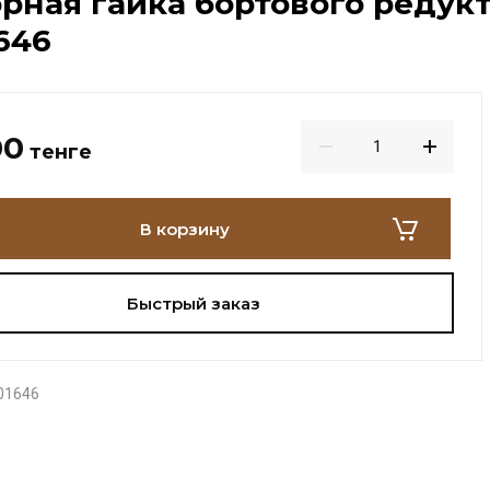
рная гайка бортового редукт
646
00
тенге
В корзину
Быстрый заказ
01646