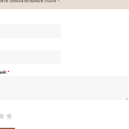
ите обязательные поля
*
.
ий:
*