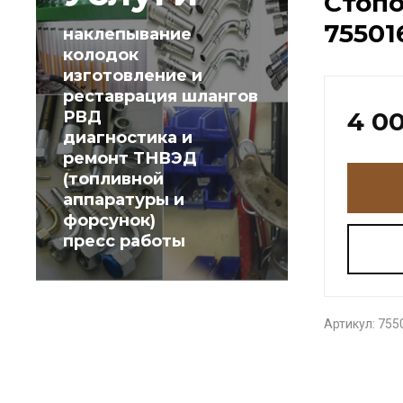
Стопо
75501
наклепывание
колодок
изготовление и
реставрация шлангов
4 0
РВД
диагностика и
ремонт ТНВЭД
(топливной
аппаратуры и
форсунок)
пресс работы
Артикул:
755