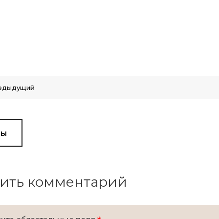
едыдущий
вы
ить комментарий