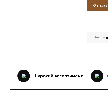
Отправ
На
Широкий ассортимент