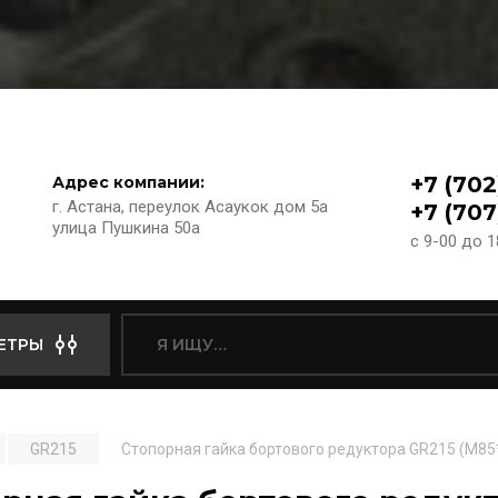
+7 (702
Адрес компании:
г. Астана, переулок Асаукок дом 5а
+7 (707
улица Пушкина 50а
с 9-00 до 
ЕТРЫ
GR215
Стопорная гайка бортового редуктора GR215 (M85