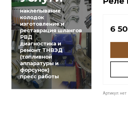
Реле 
наклепывание
колодок
изготовление и
6 5
реставрация шлангов
РВД
диагностика и
ремонт ТНВЭД
(топливной
аппаратуры и
форсунок)
пресс работы
Артикул:
нет