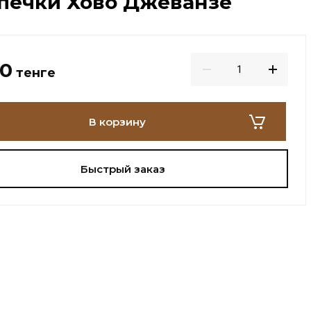
печки Хово Джеванзе
00
тенге
В корзину
Быстрый заказ