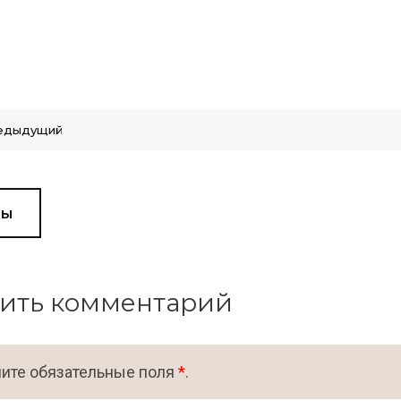
едыдущий
вы
ить комментарий
ите обязательные поля
*
.