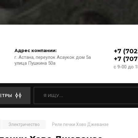
+7 (702
Адрес компании:
г. Астана, переулок Асаукок дом 5а
+7 (707
улица Пушкина 50а
с 9-00 до 
ЕТРЫ
Электричество
Реле печки Хово Джеванзе