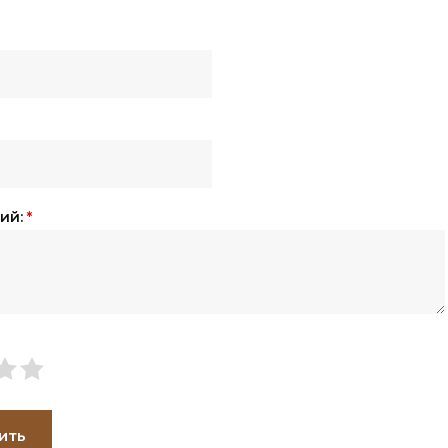
ий:
*
ить