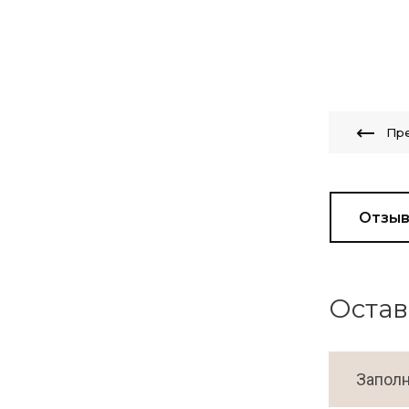
Пр
Отзы
Остав
Заполн