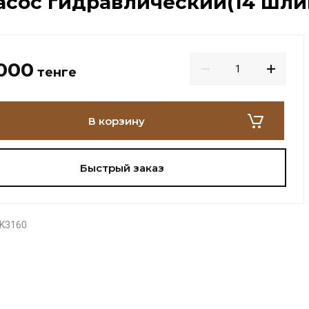
сос гидравлический(14 шли
 000
тенге
В корзину
Быстрый заказ
K3160