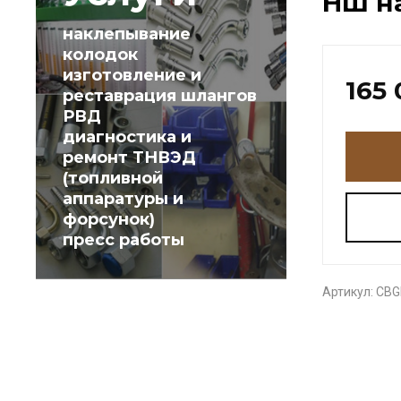
НШ на
наклепывание
колодок
изготовление и
165
реставрация шлангов
РВД
диагностика и
ремонт ТНВЭД
(топливной
аппаратуры и
форсунок)
пресс работы
Артикул:
СВG