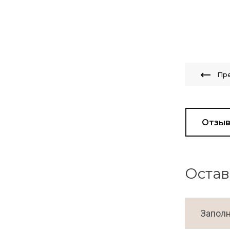
Пр
Отзы
Остав
Заполн