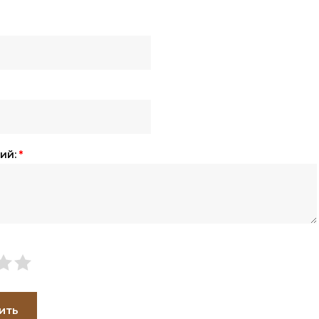
ий:
*
ить