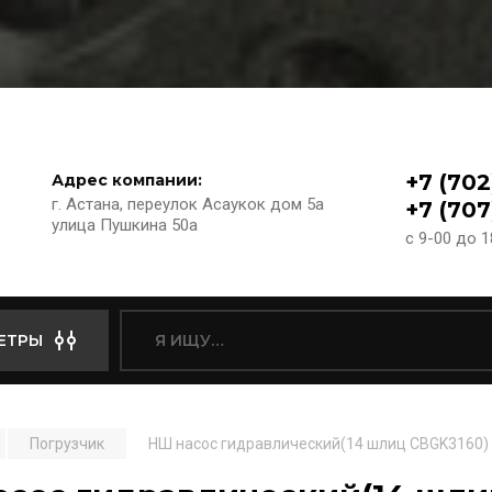
+7 (702
Адрес компании:
г. Астана, переулок Асаукок дом 5а
+7 (707
улица Пушкина 50а
с 9-00 до 
ЕТРЫ
Погрузчик
НШ насос гидравлический(14 шлиц СВGK3160)