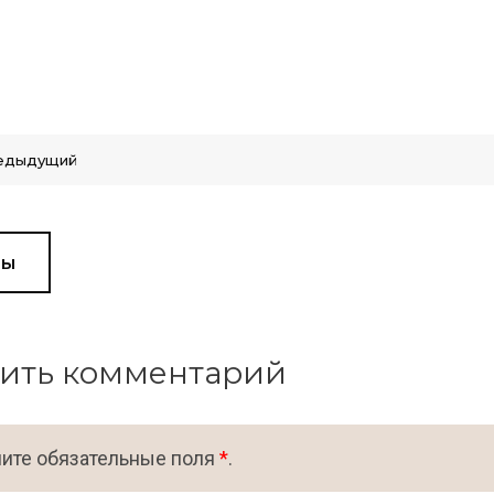
едыдущий
вы
ить комментарий
ите обязательные поля
*
.