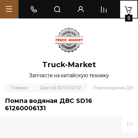
0
Truck-Market
Запчасти на китайскую технику
Главная
Шантуй SD16/23/32
Помпа водяная ДВС 
Помпа водяная ДВС SD16
61260006131