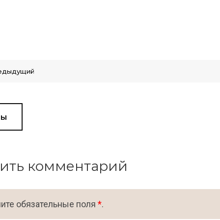
едыдущий
вы
ить комментарий
ите обязательные поля
*
.