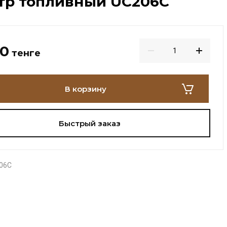
тр топливный UC206C
00
тенге
В корзину
Быстрый заказ
06C