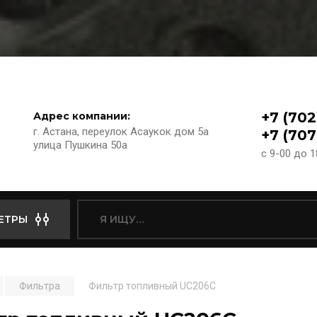
+7 (702
Адрес компании:
г. Астана, переулок Асаукок дом 5а
+7 (707
улица Пушкина 50а
с 9-00 до 
ЕТРЫ
Фильтра
Фильтр топливный UC206C