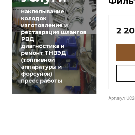
Филь
наклепывание
колодок
изготовление и
2 2
реставрация шлангов
РВД
диагностика и
ремонт ТНВЭД
(топливной
аппаратуры и
форсунок)
пресс работы
Артикул:
UC2