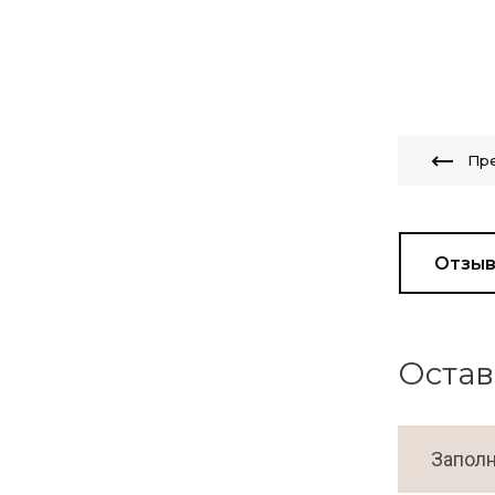
Пр
Отзы
Остав
Заполн