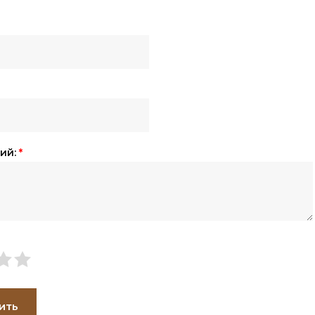
ий:
*
ить