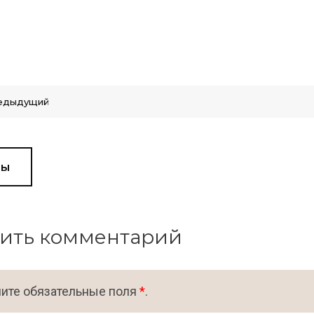
едыдущий
вы
ить комментарий
ите обязательные поля
*
.