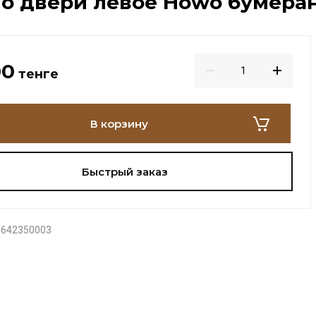
о двери левое Howo бумера
00
тенге
В корзину
Быстрый заказ
642350003