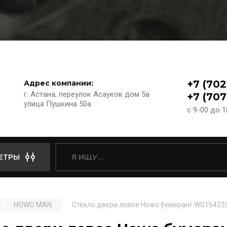
+7 (702
Адрес компании:
г. Астана, переулок Асаукок дом 5а
+7 (707
улица Пушкина 50а
с 9-00 до 
ЕТРЫ
HOWO MAN
Стекло двери левое Howo бумеранг WG16423