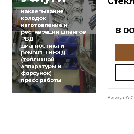
Стекл
наклепывание
колодок
изготовление и
8 0
реставрация шлангов
РВД
диагностика и
ремонт ТНВЭД
(топливной
аппаратуры и
форсунок)
пресс работы
Артикул:
WG1