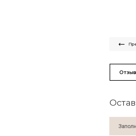
Пр
Отзы
Остав
Заполн