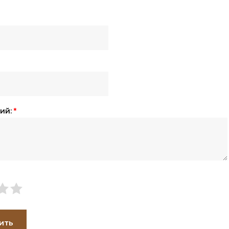
ий:
*
ить