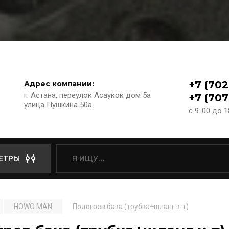
+7 (702
Адрес компании:
г. Астана, переулок Асаукок дом 5а
+7 (707
улица Пушкина 50а
с 9-00 до 
ЕТРЫ
HOWO MAN
Подогрев бака (трубка+шланг к-т)