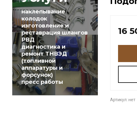
Подог
наклепывание
колодок
изготовление и
16 5
реставрация шлангов
РВД
диагностика и
ремонт ТНВЭД
(топливной
аппаратуры и
форсунок)
пресс работы
Артикул:
нет