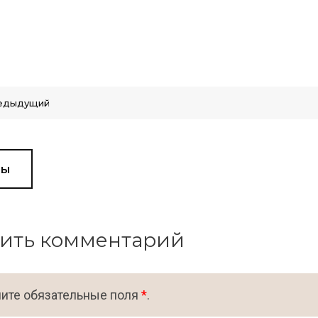
едыдущий
вы
ить комментарий
ите обязательные поля
*
.