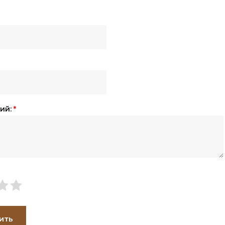
ий:
*
ить