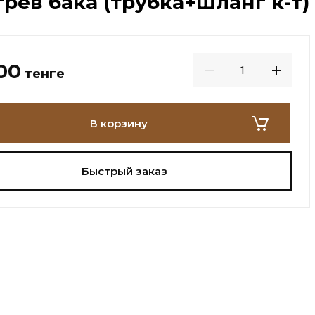
рев бака (трубка+шланг к-т)
00
тенге
В корзину
Быстрый заказ