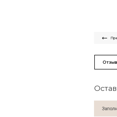
Пр
Отзы
Остав
Заполн