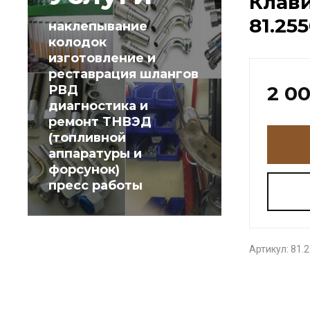
Клав
81.25
наклепывание
колодок
изготовление и
реставрация шлангов
2 0
РВД
диагностика и
ремонт ТНВЭД
(топливной
аппаратуры и
форсунок)
пресс работы
Артикул:
81.2