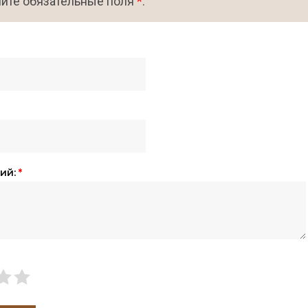
ите обязательные поля
*
.
ий:
*