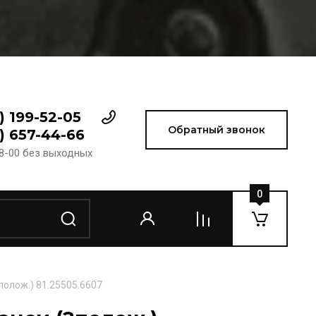
) 199-52-05
Обратный звонок
) 657-44-66
18-00 без выходных
0
олож.) 81.25505.6607