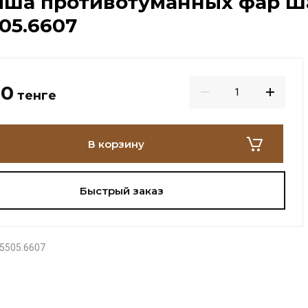
иша противотуманных фар Ша
505.6607
00
тенге
В корзину
Быстрый заказ
5505.6607