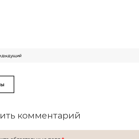
едыдущий
вы
ить комментарий