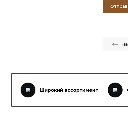
Отправ
На
Широкий ассортимент