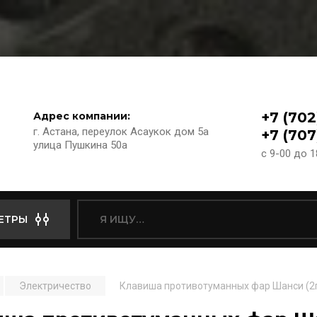
+7 (702
Адрес компании:
г. Астана, переулок Асаукок дом 5а
+7 (707
улица Пушкина 50а
с 9-00 до 
ЕТРЫ
Электричество
Клавиша противотуманных фар Шанси (2п