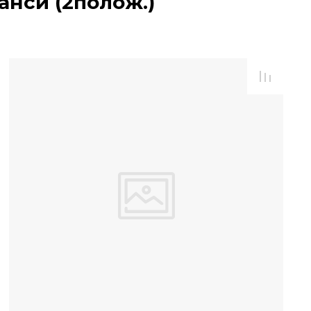
нси (2полож.)