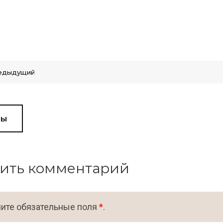
едыдущий
вы
ить комментарий
ите обязательные поля
*
.