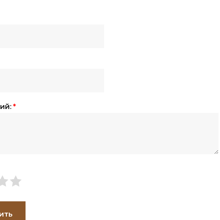
ий:
*
ить