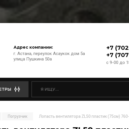
+7 (702
Адрес компании:
г. Астана, переулок Асаукок дом 5а
+7 (707
улица Пушкина 50а
с 9-00 до 
ЕТРЫ
Погрузчик
Лопасть вентилятора ZL50 пластик (75см) 760