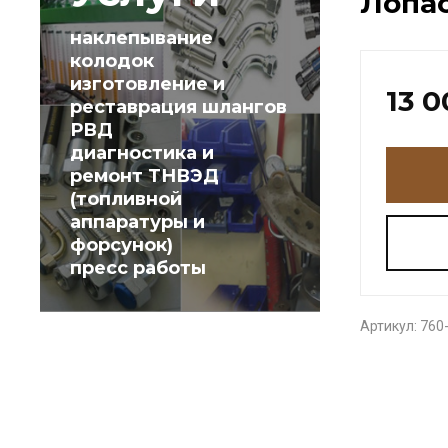
Лопас
наклепывание
колодок
изготовление и
13 0
реставрация шлангов
РВД
диагностика и
ремонт ТНВЭД
(топливной
аппаратуры и
форсунок)
пресс работы
Артикул:
760-