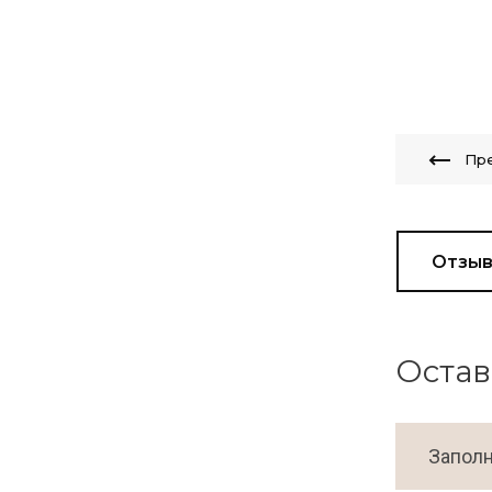
Пр
Отзы
Остав
Заполн