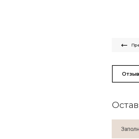
Пр
Отзы
Остав
Заполн