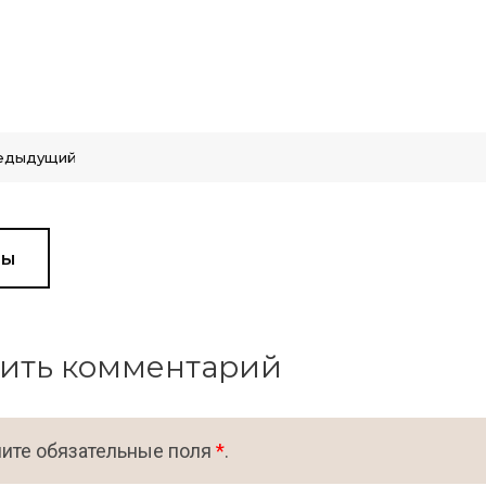
едыдущий
вы
ить комментарий
ите обязательные поля
*
.