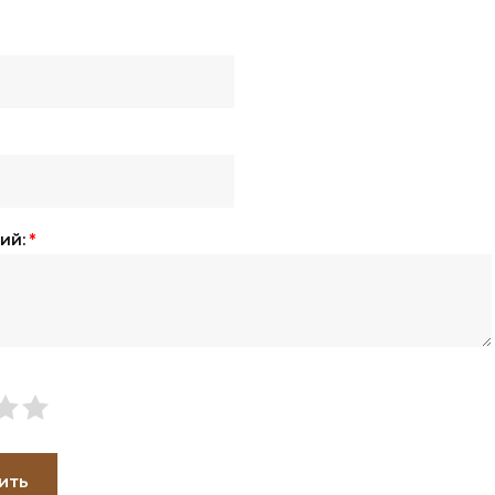
ий:
*
ить