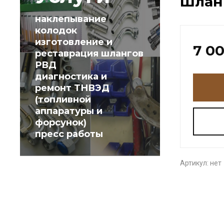
Шланг
наклепывание
колодок
изготовление и
7 0
реставрация шлангов
РВД
диагностика и
ремонт ТНВЭД
(топливной
аппаратуры и
форсунок)
пресс работы
Артикул:
нет