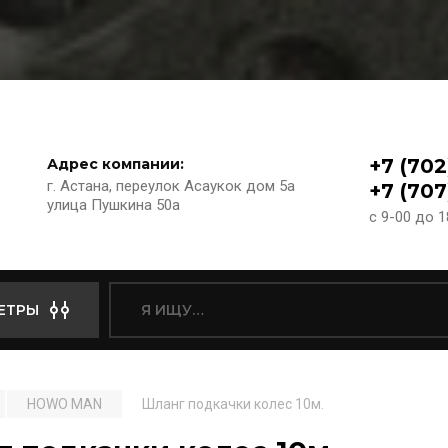
+7 (702
Адрес компании:
г. Астана, переулок Асаукок дом 5а
+7 (707
улица Пушкина 50а
с 9-00 до 
ЕТРЫ
HOWO MAN
Шланг подкачки колес 10м.