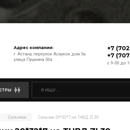
+7 (702
Адрес компании:
г. Астана, переулок Асаукок дом 5а
+7 (707
улица Пушкина 50а
с 9-00 до 
ЕТРЫ
Сальники
Сальник 20*32*7 на ТНВД ZL30