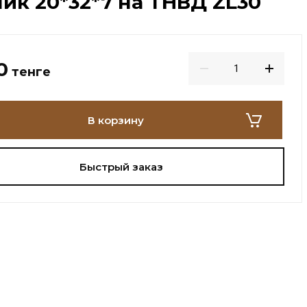
ик 20*32*7 на ТНВД ZL30
0
тенге
В корзину
Быстрый заказ