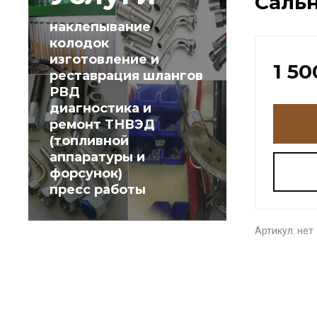
Сальн
наклепывание
колодок
изготовление и
1 50
реставрация шлангов
РВД
диагностика и
ремонт ТНВЭД
(топливной
аппаратуры и
форсунок)
пресс работы
Артикул:
нет