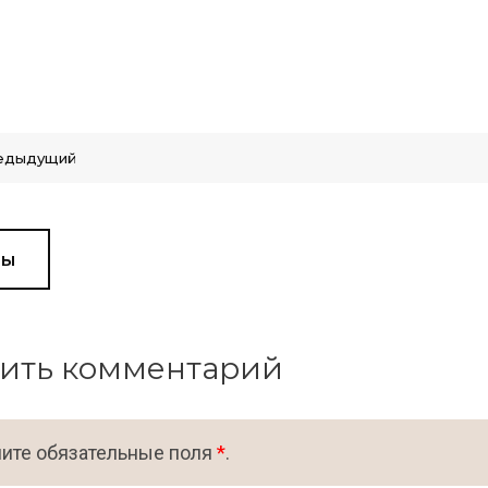
едыдущий
вы
ить комментарий
ите обязательные поля
*
.