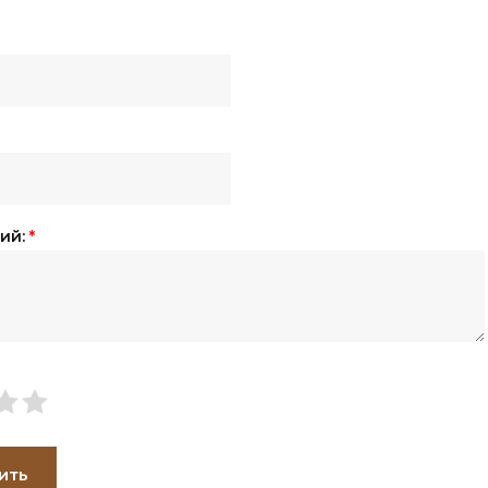
ий:
*
ить