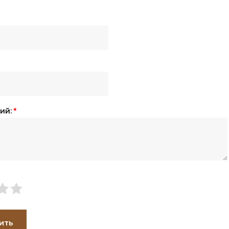
ий:
*
ить