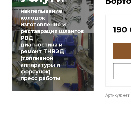
Борто
наклепывание
колодок
изготовление и
190
реставрация шлангов
РВД
диагностика и
ремонт ТНВЭД
(топливной
аппаратуры и
форсунок)
пресс работы
Артикул:
нет