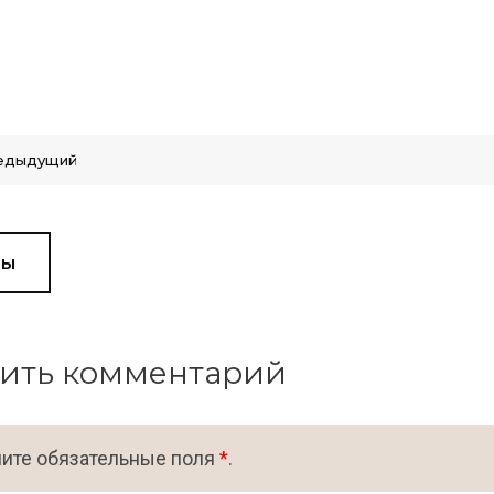
едыдущий
вы
ить комментарий
ите обязательные поля
*
.