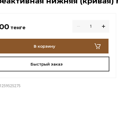
реактивная нижняя (кривая) Н
000
тенге
В корзину
Быстрый заказ
1259525275