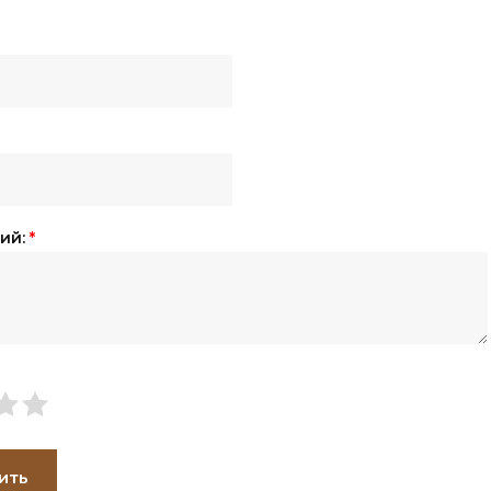
ий:
*
ить