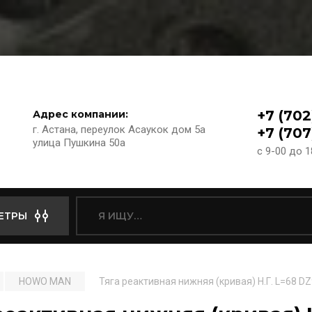
+7 (702
Адрес компании:
г. Астана, переулок Асаукок дом 5а
+7 (707
улица Пушкина 50а
с 9-00 до 
ЕТРЫ
HOWO MAN
Тяга реактивная нижняя (кривая) Н.Г. L=68 