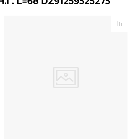
.Г. L=68 DZ91259525275