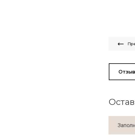
Пр
Отзы
Остав
Заполн