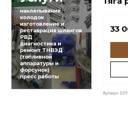
Тяга 
наклепывание
колодок
изготовление и
33 
реставрация шлангов
РВД
диагностика и
ремонт ТНВЭД
(топливной
аппаратуры и
форсунок)
пресс работы
Артикул:
DZ9