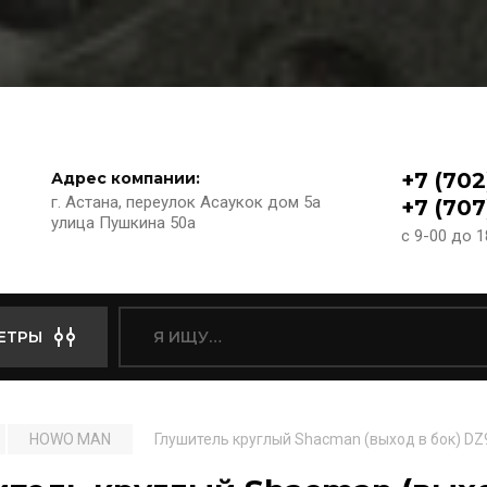
+7 (702
Адрес компании:
г. Астана, переулок Асаукок дом 5а
+7 (707
улица Пушкина 50а
с 9-00 до 
ЕТРЫ
HOWO MAN
Глушитель круглый Shacman (выход в бок) D