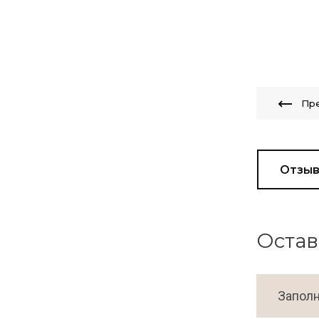
Пр
Отзы
Остав
Заполн