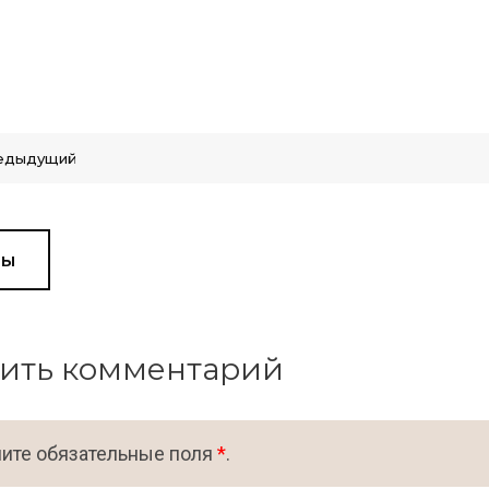
едыдущий
вы
ить комментарий
ите обязательные поля
*
.