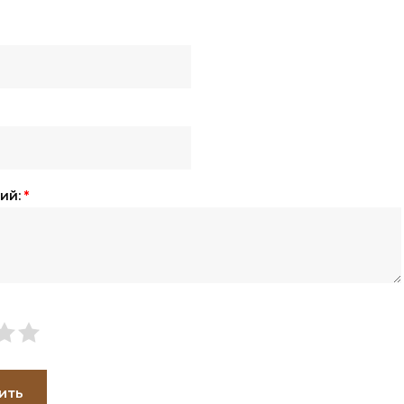
ий:
*
ить