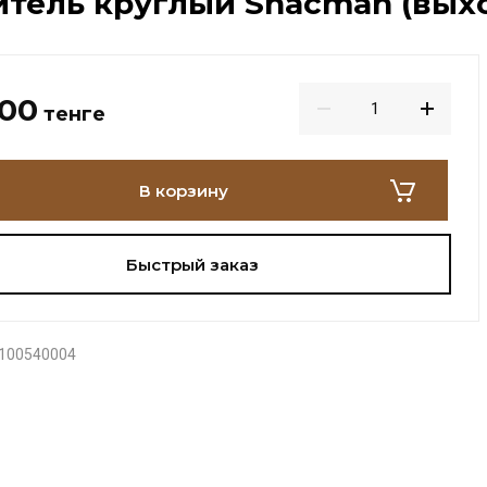
тель круглый Shacman (выхо
000
тенге
В корзину
Быстрый заказ
100540004