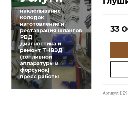
Глуши
наклепывание
колодок
изготовление и
33 
реставрация шлангов
РВД
диагностика и
ремонт ТНВЭД
(топливной
аппаратуры и
форсунок)
пресс работы
Артикул:
DZ9