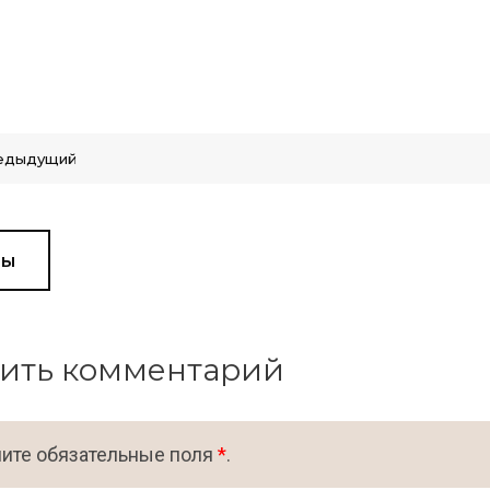
едыдущий
вы
ить комментарий
ите обязательные поля
*
.