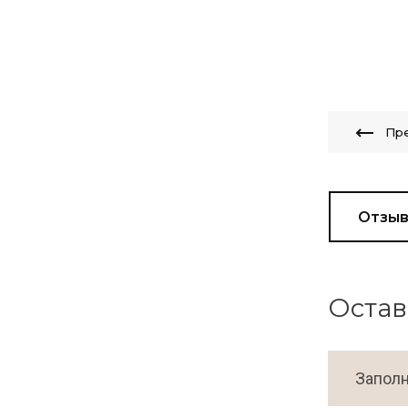
Пр
Отзы
Остав
Заполн