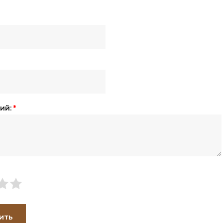
ий:
*
ить