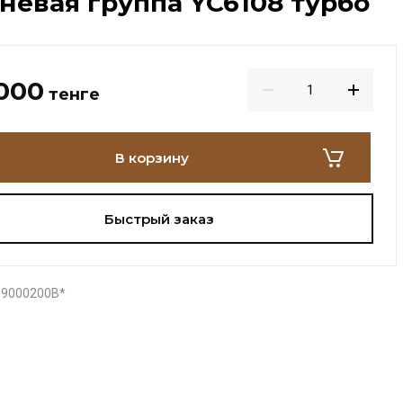
евая группа YC6108 турбо
 000
тенге
В корзину
Быстрый заказ
-9000200B*