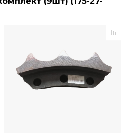
омплект (9шт) (175-27-