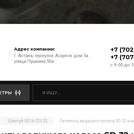
+7 (702
Адрес компании:
г. Астана, переулок Асаукок дом 5а
+7 (707
улица Пушкина 50а
с 9-00 до 
ЕТРЫ
Шантуй SD16/23/32
Сегменты ведущего колеса SD 32 ком