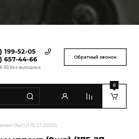
) 199-52-05
Обратный звонок
) 657-44-66
18-00 без выходных
0
плект (9шт) (175-27-22325)