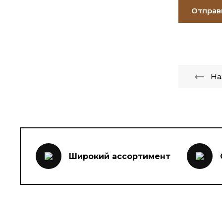
Отправ
На
Широкий ассортимент