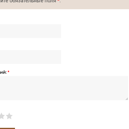
ите обязательные поля
*
.
ий:
*