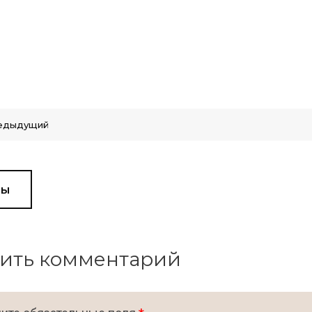
едыдущий
вы
ить комментарий