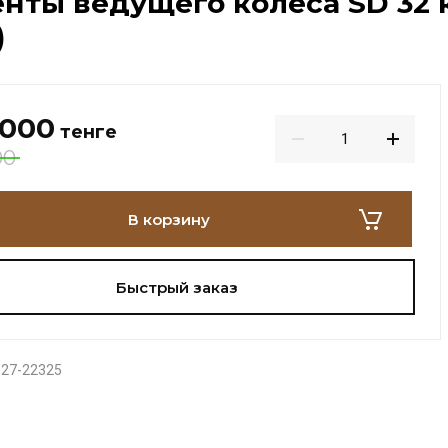
нты ведущего колеса SD 32 к
)
 000
тенге
00
В корзину
Быстрый заказ
27-22325